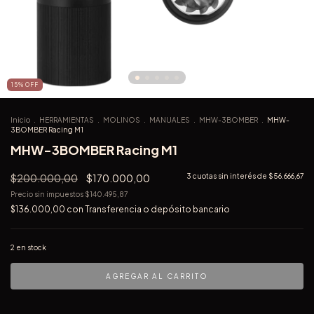
15
%
OFF
Inicio
.
HERRAMIENTAS
.
MOLINOS
.
MANUALES
.
MHW-3BOMBER
.
MHW-
3BOMBER Racing M1
MHW-3BOMBER Racing M1
$200.000,00
$170.000,00
3
cuotas sin interés de
$56.666,67
Precio sin impuestos
$140.495,87
$136.000,00
con
Transferencia o depósito bancario
2
en stock