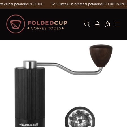
micilio superando $300.000
3 o 6 Cuotas Sin Interés superando $100.000 o $200.
0