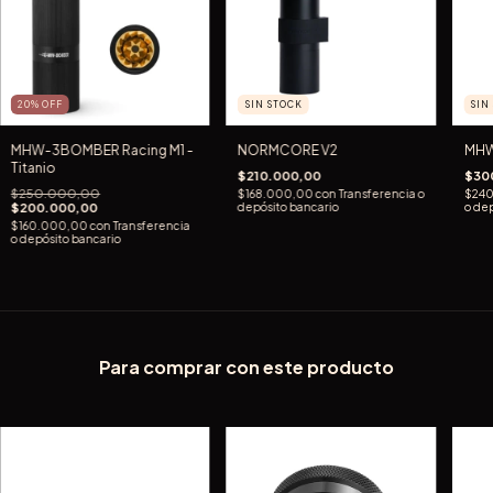
20
%
OFF
SIN STOCK
SIN
MHW-3BOMBER Racing M1 -
NORMCORE V2
MHW
Titanio
$210.000,00
$30
$250.000,00
$168.000,00
con
Transferencia o
$24
$200.000,00
depósito bancario
o dep
$160.000,00
con
Transferencia
o depósito bancario
Para comprar con este producto