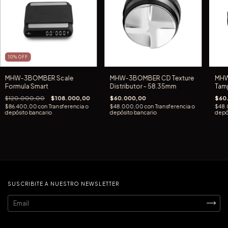
10
%
OFF
MHW-3BOMBER Scale
MHW-3BOMBER CD Texture
MHW
Formula Smart
Distributor - 58.35mm
Tam
$120.000,00
$108.000,00
$60.000,00
$60
$86.400,00
con
Transferencia o
$48.000,00
con
Transferencia o
$48
depósito bancario
depósito bancario
depó
SUSCRIBITE A NUESTRO NEWSLETTER