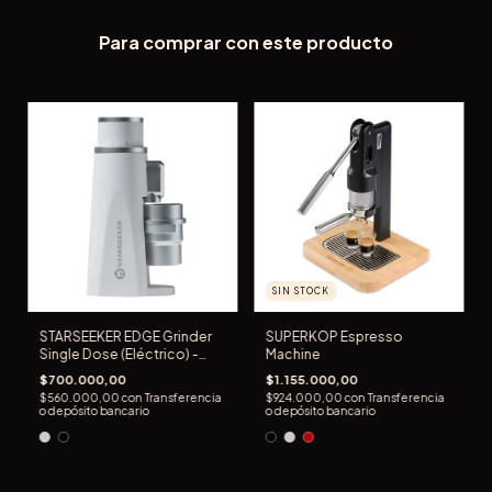
Para comprar con este producto
SIN STOCK
SUPERKOP Espresso
STARSEEKER EDGE Grinder
Machine
Single Dose (Eléctrico) -
Muelas cónicas 48mm
$1.155.000,00
$700.000,00
$924.000,00
con
Transferencia
$560.000,00
con
Transferencia
o depósito bancario
o depósito bancario