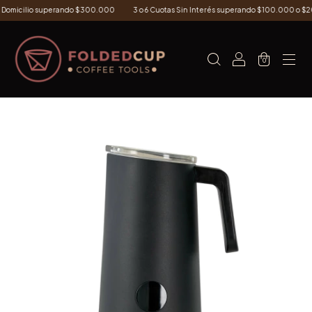
 Domicilio superando $300.000
3 o 6 Cuotas Sin Interés superando $100.000 o $2
0