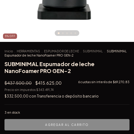
5
%
OFF
Inicio
.
HERRAMIENTAS
.
ESPUMADOR DE LECHE
.
SUBMINIMAL
.
SUBMINIMAL
Espumador de leche NanoFoamer PRO GEN-2
SUBMINIMAL Espumador de leche
NanoFoamer PRO GEN-2
$437.500,00
$415.625,00
6
cuotas sin interés de
$69.270,83
Precio sin impuestos
$343.491,74
$332.500,00
con
Transferencia o depósito bancario
3
en stock